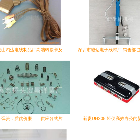
茶山鸿达电线制品厂高端转接卡及
深圳市诚达电子线材厂 销售部 
电脑线材产品一览
厂生产各种 vga
产弹簧，质优价廉——供应各式片
新贵UH205 轻便高效办公的
弹簧与电脑线材