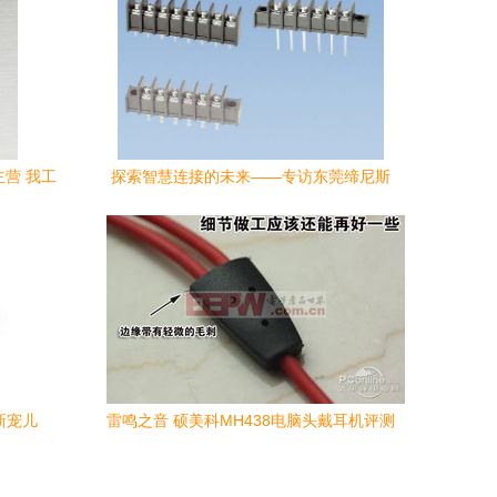
主营 我工
探索智慧连接的未来——专访东莞缔尼斯
电子科技有限公司
新宠儿
雷鸣之音 硕美科MH438电脑头戴耳机评测