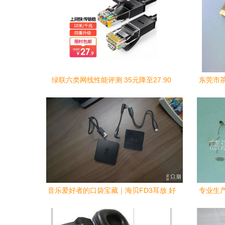
绿联六类网线性能评测 35元降至27.90
东莞市
元，千兆稳定传输最佳选择
音乐爱好者的口袋宝藏｜海贝FD3耳放 好
专业生
用不贵的轻量级惊喜