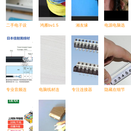
二手电子设
鸿雁bv1.5
湘友缘
电源电脑选
备的闲置新
100m电脑
PS2/PSX
购指南 京
玩法 读书
线材评测
AV连接线
东电线材如
郎P25、Wii
综合性能与
为经典主机
何满足需求
与HIFI线材
使用体验解
重塑影音体
与性价比解
的跨界探索
析
验
析
专业音频连
电脑线材连
专注连接器
隐藏在细节
接线材全解
接 常见计
与线材制
中的误差
析 从
算机组件安
造，推动电
苹果平板电
MSEER到
装指南
子设备高效
脑线材长度
Amphenol
互联
竟不一样评