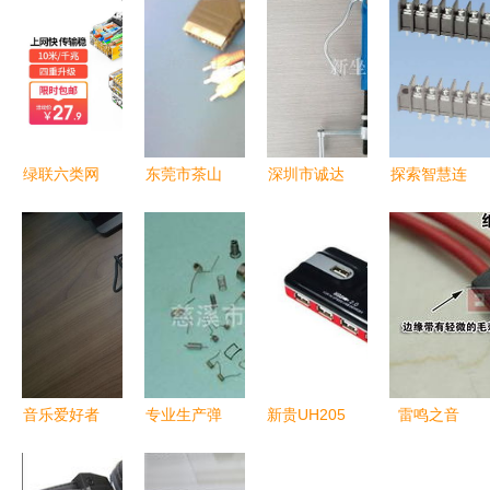
绿联六类网
东莞市茶山
深圳市诚达
探索智慧连
线性能评测
鸿达电线制
电子线材厂
接的未来
35元降至
品厂高端转
销售部 主
——专访东
27.90元，
接卡及电脑
营 我工厂
莞缔尼斯电
千兆稳定传
线材产品一
生产各种
子科技有限
输最佳选择
览
vga
公司
音乐爱好者
专业生产弹
新贵UH205
雷鸣之音
的口袋宝藏
簧，质优价
轻便高效办
硕美科
｜海贝FD3
廉——供应
公的新宠儿
MH438电