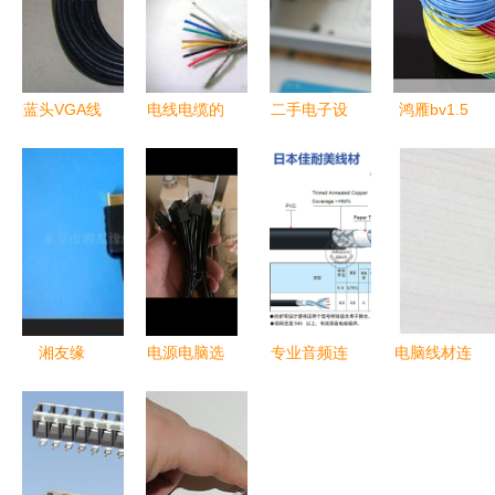
蓝头VGA线
电线电缆的
二手电子设
鸿雁bv1.5
赛格电子市
字母代表
备的闲置新
100m电脑
场的专业之
玩法 读书
线材评测
选，电脑与
郎P25、Wii
综合性能与
显示器连接
与HIFI线材
使用体验解
的核心保障
的跨界探索
析
湘友缘
电源电脑选
专业音频连
电脑线材连
PS2/PSX
购指南 京
接线材全解
接 常见计
AV连接线
东电线材如
析 从
算机组件安
为经典主机
何满足需求
MSEER到
装指南
重塑影音体
与性价比解
Amphenol